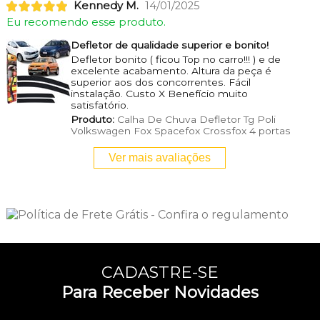
Kennedy M.
14/01/2025
Eu recomendo esse produto.
Defletor de qualidade superior e bonito!
Defletor bonito ( ficou Top no carro!!! ) e de
excelente acabamento. Altura da peça é
superior aos dos concorrentes. Fácil
instalação. Custo X Benefício muito
satisfatório.
Produto:
Calha De Chuva Defletor Tg Poli
Volkswagen Fox Spacefox Crossfox 4 portas
Ver mais avaliações
CADASTRE-SE
Para Receber Novidades