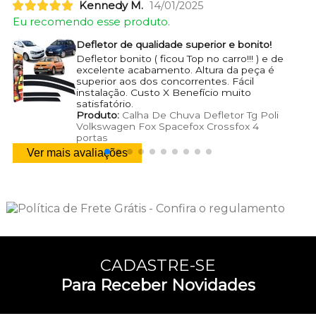
Kennedy M.
14/01/2025
Eu recomendo esse produto.
Defletor de qualidade superior e bonito!
Defletor bonito ( ficou Top no carro!!! ) e de
excelente acabamento. Altura da peça é
superior aos dos concorrentes. Fácil
instalação. Custo X Benefício muito
satisfatório.
Produto:
Calha De Chuva Defletor Tg Poli
Volkswagen Fox Spacefox Crossfox 4
portas
Ver mais avaliações
CADASTRE-SE
Para Receber Novidades