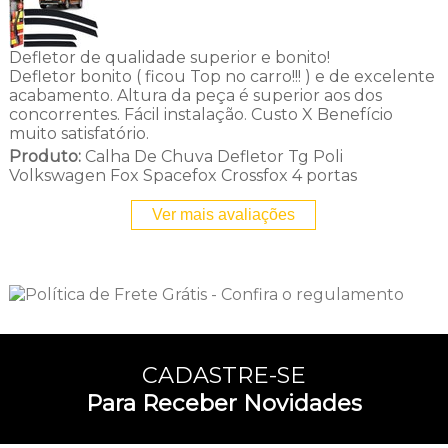
Defletor de qualidade superior e bonito!
Defletor bonito ( ficou Top no carro!!! ) e de excelente
acabamento. Altura da peça é superior aos dos
concorrentes. Fácil instalação. Custo X Benefício
muito satisfatório.
Produto:
Calha De Chuva Defletor Tg Poli
Volkswagen Fox Spacefox Crossfox 4 portas
Ver mais avaliações
CADASTRE-SE
Para Receber Novidades