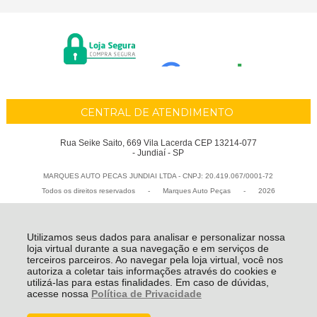
CENTRAL DE ATENDIMENTO
Rua Seike Saito, 669 Vila Lacerda CEP 13214-077
- Jundiaí - SP
MARQUES AUTO PECAS JUNDIAI LTDA - CNPJ: 20.419.067/0001-72
Todos os direitos reservados
-
Marques Auto Peças
-
2026
Utilizamos seus dados para analisar e personalizar nossa
loja virtual durante a sua navegação e em serviços de
terceiros parceiros. Ao navegar pela loja virtual, você nos
autoriza a coletar tais informações através do cookies e
utilizá-las para estas finalidades. Em caso de dúvidas,
acesse nossa
Política de Privacidade