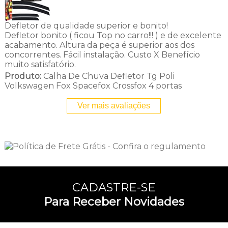
Defletor de qualidade superior e bonito!
Defletor bonito ( ficou Top no carro!!! ) e de excelente
acabamento. Altura da peça é superior aos dos
concorrentes. Fácil instalação. Custo X Benefício
muito satisfatório.
Produto:
Calha De Chuva Defletor Tg Poli
Volkswagen Fox Spacefox Crossfox 4 portas
Ver mais avaliações
CADASTRE-SE
Para Receber Novidades