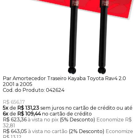
Par Amortecedor Traseiro Kayaba Toyota Rav4 2.0
2001 a 2005
Cod. do Produto: 042624
R$ 656,17
5x
de
R$ 131,23
sem juros no cartão de crédito
ou até
6x
de
R$ 109,44
no cartão de crédito
R$ 623,36
à vista no pix
(5% Desconto)
Economize R$
32,81
R$ 643,05
à vista no cartão
(2% Desconto)
Economize
R$ 13,12