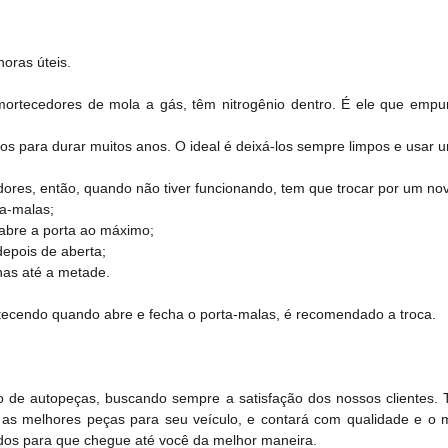
oras úteis.
ortecedores de mola a gás, têm nitrogênio dentro. É ele que empur
s para durar muitos anos. O ideal é deixá-los sempre limpos e usar um
res, então, quando não tiver funcionando, tem que trocar por um novo
ta-malas;
abre a porta ao máximo;
depois de aberta;
enas até a metade.
tecendo quando abre e fecha o porta-malas, é recomendado a troca.
 de autopeças, buscando sempre a satisfação dos nossos clientes.
 as melhores peças para seu veículo, e contará com qualidade e o 
dos para que chegue até você da melhor maneira.