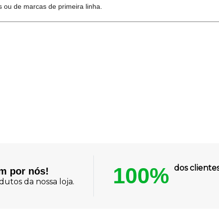
 ou de marcas de primeira linha.
100%
dos client
am por nós!
utos da nossa loja.