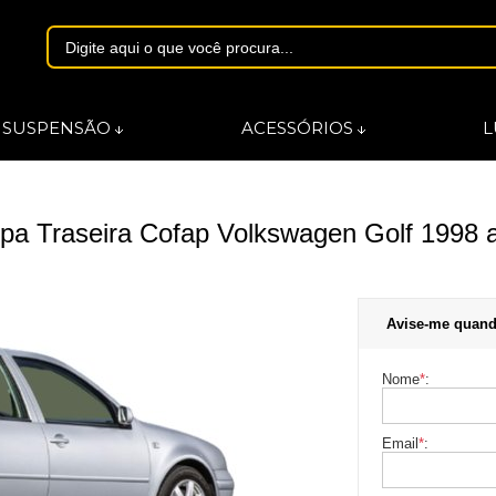
1844
SUSPENSÃO
ACESSÓRIOS
L
asmarques.com.br
a Traseira Cofap Volkswagen Golf 1998 
Avise-me quand
Nome
*
:
Email
*
: