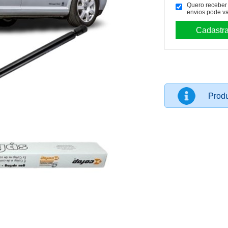
Quero receber p
envios pode va
Produ