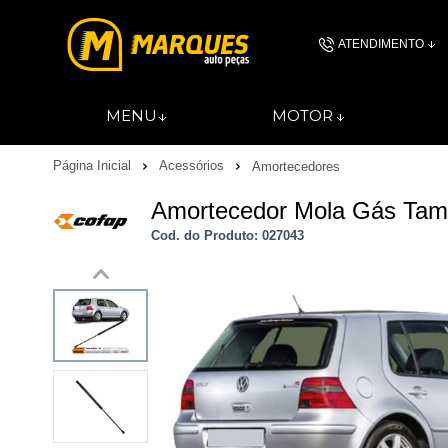
ATENDIMENTO
(11) 4606-
MENU
MOTOR
(11)46061844
Página Inicial
Acessórios
Amortecedores
contato@autopec
Amortecedor Mola Gás Tamp
Cod. do Produto: 027043