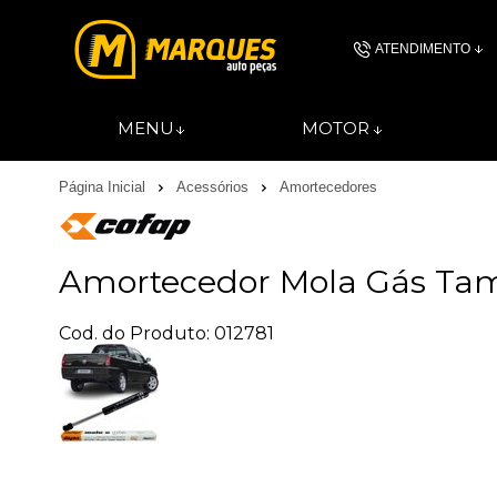
ATENDIMENTO
(11) 4606-
MENU
MOTOR
(11)46061844
Página Inicial
Acessórios
Amortecedores
contato@autopec
Amortecedor Mola Gás Tamp
Cod. do Produto: 012781