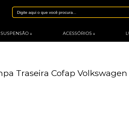
1844
SUSPENSÃO
ACESSÓRIOS
L
asmarques.com.br
a Traseira Cofap Volkswagen 