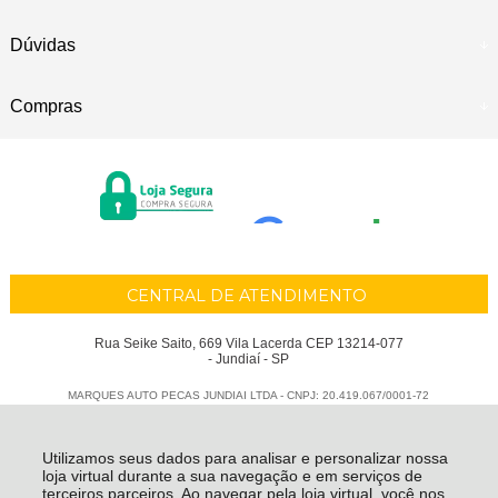
Dúvidas
Compras
CENTRAL DE ATENDIMENTO
Rua Seike Saito, 669 Vila Lacerda CEP 13214-077
- Jundiaí - SP
MARQUES AUTO PECAS JUNDIAI LTDA - CNPJ: 20.419.067/0001-72
Todos os direitos reservados
-
Marques Auto Peças
-
2026
Utilizamos seus dados para analisar e personalizar nossa
loja virtual durante a sua navegação e em serviços de
terceiros parceiros. Ao navegar pela loja virtual, você nos