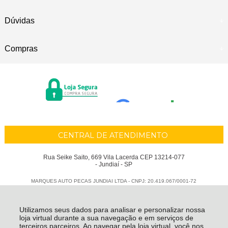
Dúvidas
Compras
CENTRAL DE ATENDIMENTO
Rua Seike Saito, 669 Vila Lacerda CEP 13214-077
- Jundiaí - SP
MARQUES AUTO PECAS JUNDIAI LTDA - CNPJ: 20.419.067/0001-72
Todos os direitos reservados
-
Marques Auto Peças
-
2026
Utilizamos seus dados para analisar e personalizar nossa
loja virtual durante a sua navegação e em serviços de
terceiros parceiros. Ao navegar pela loja virtual, você nos