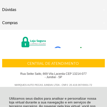
Dúvidas
Compras
CENTRAL DE ATENDIMENTO
Rua Seike Saito, 669 Vila Lacerda CEP 13214-077
- Jundiaí - SP
MARQUES AUTO PECAS JUNDIAI LTDA - CNPJ: 20.419.067/0001-72
Todos os direitos reservados
-
Marques Auto Peças
-
2026
Utilizamos seus dados para analisar e personalizar nossa
loja virtual durante a sua navegação e em serviços de
terceiros parceiros. Ao navegar pela loja virtual, você nos