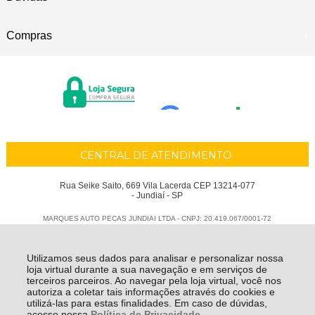
Compras
CENTRAL DE ATENDIMENTO
Rua Seike Saito, 669 Vila Lacerda CEP 13214-077
- Jundiaí - SP
MARQUES AUTO PECAS JUNDIAI LTDA - CNPJ: 20.419.067/0001-72
Todos os direitos reservados
-
Marques Auto Peças
-
2026
Utilizamos seus dados para analisar e personalizar nossa
loja virtual durante a sua navegação e em serviços de
terceiros parceiros. Ao navegar pela loja virtual, você nos
autoriza a coletar tais informações através do cookies e
utilizá-las para estas finalidades. Em caso de dúvidas,
acesse nossa
Política de Privacidade