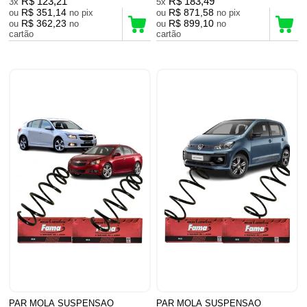
R$ 123,21
R$ 183,49
3x
5x
R$ 351,14
R$ 871,58
ou
no pix
ou
no pix
R$ 362,23
R$ 899,10
ou
no
ou
no
cartão
cartão
PAR MOLA SUSPENSAO
PAR MOLA SUSPENSAO