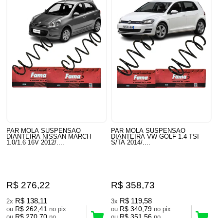
PAR MOLA SUSPENSAO
PAR MOLA SUSPENSAO
DIANTEIRA NISSAN MARCH
DIANTEIRA VW GOLF 1.4 TSI
1.0/1.6 16V 2012/....
S/TA 2014/....
R$ 276,22
R$ 358,73
R$ 138,11
R$ 119,58
2x
3x
R$ 262,41
R$ 340,79
ou
no pix
ou
no pix
R$ 270,70
R$ 351,56
ou
no
ou
no