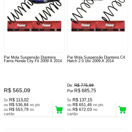
Par Mola Suspensão Dianteira
Par Mola Suspensão Dianteira C4
Fama Honda City Fit 2009 A 2014
Hatch 2.0 16v 2009 A 2014.
R$ 775,99
De:
R$ 565,09
R$ 685,75
Por:
R$ 113,02
R$ 137,15
5x
5x
R$ 536,84
R$ 651,46
ou
no pix
ou
no pix
R$ 553,79
R$ 672,03
ou
no
ou
no
cartão
cartão