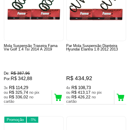
Mola Suspensão Traseira Fama
Par Mola Suspensão Dianteira
Vw Golf 1.4 Tsi 2014 A 2019
Hyundai Elantra 1.8 2012 2013
R$ 387,96
De:
R$ 434,92
R$ 342,88
Por:
R$ 114,29
R$ 108,73
3x
4x
R$ 325,74
R$ 413,17
ou
no pix
ou
no pix
R$ 336,02
R$ 426,22
ou
no
ou
no
cartão
cartão
Promoção
-11%