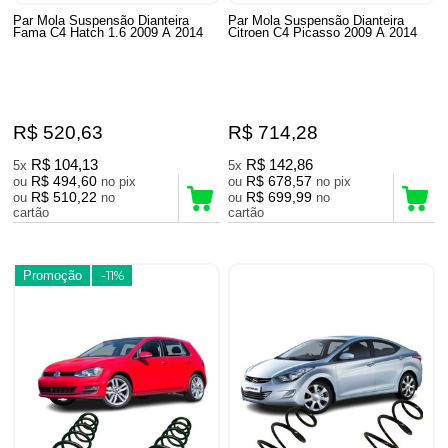
Par Mola Suspensão Dianteira
Par Mola Suspensão Dianteira
Fama C4 Hatch 1.6 2009 A 2014
Citroen C4 Picasso 2009 A 2014
R$ 520,63
R$ 714,28
R$ 104,13
R$ 142,86
5x
5x
R$ 494,60
R$ 678,57
ou
no pix
ou
no pix
R$ 510,22
R$ 699,99
ou
no
ou
no
cartão
cartão
Promoção
-11%