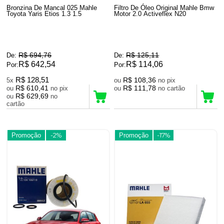
Bronzina De Mancal 025 Mahle
Filtro De Óleo Original Mahle Bmw
Toyota Yaris Etios 1.3 1.5
Motor 2.0 Activeflex N20
R$ 694,76
R$ 125,11
De:
De:
R$ 642,54
R$ 114,06
Por:
Por:
R$ 128,51
R$ 108,36
5x
ou
no pix
R$ 610,41
R$ 111,78
ou
no pix
ou
no cartão
R$ 629,69
ou
no
cartão
Promoção
-2%
Promoção
-17%