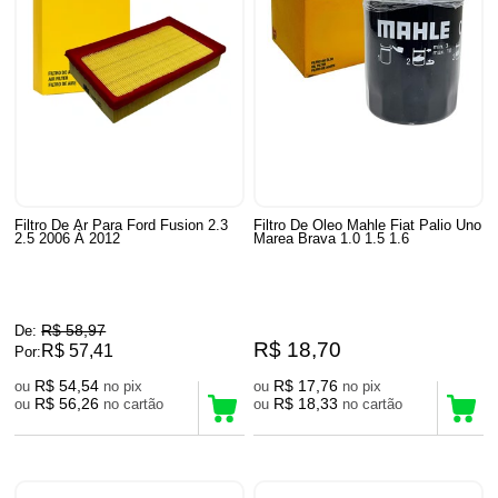
Filtro De Ar Para Ford Fusion 2.3
Filtro De Oleo Mahle Fiat Palio Uno
2.5 2006 À 2012
Marea Brava 1.0 1.5 1.6
R$ 58,97
De:
R$ 18,70
R$ 57,41
Por:
R$ 54,54
R$ 17,76
ou
no pix
ou
no pix
R$ 56,26
R$ 18,33
ou
no cartão
ou
no cartão