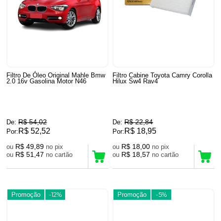
Filtro De Óleo Original Mahle Bmw
Filtro Cabine Toyota Camry Corolla
2.0 16v Gasolina Motor N46
Hilux Sw4 Rav4
R$ 54,02
R$ 22,84
De:
De:
R$ 52,52
R$ 18,95
Por:
Por:
R$ 49,89
R$ 18,00
ou
no pix
ou
no pix
R$ 51,47
R$ 18,57
ou
no cartão
ou
no cartão
Promoção
-12%
Promoção
-5%