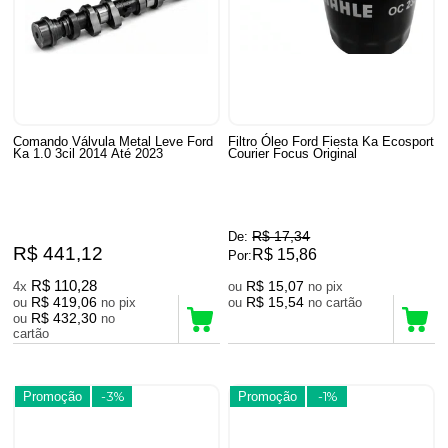
Comando Válvula Metal Leve Ford
Filtro Óleo Ford Fiesta Ka Ecosport
Ka 1.0 3cil 2014 Até 2023
Courier Focus Original
R$ 17,34
De:
R$ 441,12
R$ 15,86
Por:
R$ 110,28
R$ 15,07
4x
ou
no pix
R$ 419,06
R$ 15,54
ou
no pix
ou
no cartão
R$ 432,30
ou
no
cartão
Promoção
-3%
Promoção
-1%