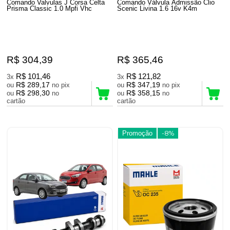
Comando Valvulas J Corsa Celta
Comando Válvula Admissão Clio
Prisma Classic 1.0 Mpfi Vhc
Scenic Livina 1.6 16v K4m
R$ 304,39
R$ 365,46
R$ 101,46
R$ 121,82
3x
3x
R$ 289,17
R$ 347,19
ou
no pix
ou
no pix
R$ 298,30
R$ 358,15
ou
no
ou
no
cartão
cartão
Promoção
-8%