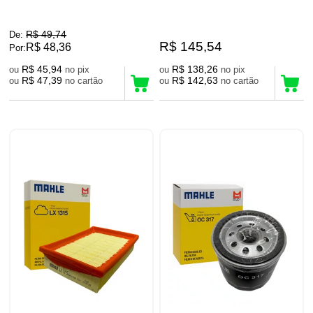
R$ 49,74
De:
R$ 145,54
R$ 48,36
Por:
R$ 45,94
R$ 138,26
ou
no pix
ou
no pix
R$ 47,39
R$ 142,63
ou
no cartão
ou
no cartão