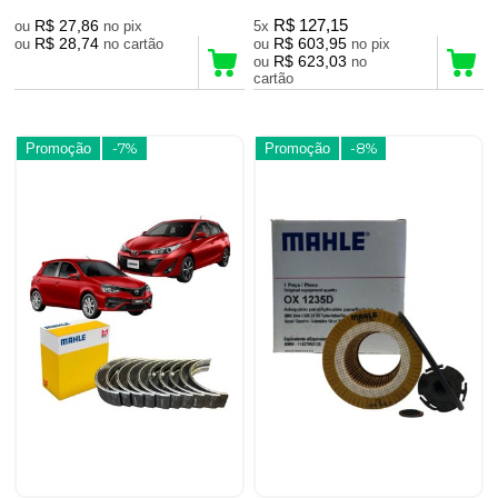
R$ 27,86
R$ 127,15
ou
no pix
5x
R$ 28,74
R$ 603,95
ou
no cartão
ou
no pix
R$ 623,03
ou
no
cartão
Promoção
-7%
Promoção
-8%