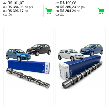
R$ 101,07
R$ 100,08
4x
3x
R$ 384,05
R$ 285,23
ou
no pix
ou
no pix
R$ 396,17
R$ 294,24
ou
no
ou
no
cartão
cartão