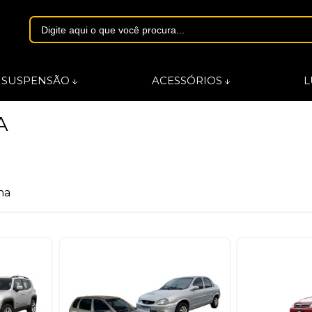
1844
SUSPENSÃO
ACESSÓRIOS
L
A
asmarques.com.br
na