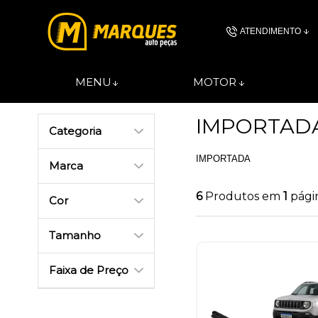
ATENDIMENTO
(11) 4606-
MENU
MOTOR
(11)46061844
IMPORTAD
Categoria
contato@autopec
IMPORTADA
Marca
6
Produtos em
1
pági
Cor
Tamanho
Faixa de Preço