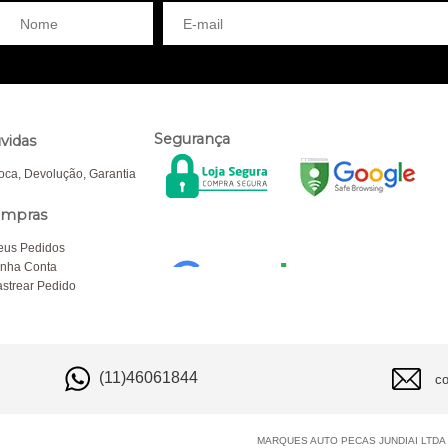
Segurança
vidas
oca, Devolução, Garantia
mpras
eus Pedidos
nha Conta
strear Pedido
(11)46061844
c
MARQUES AUTO PECAS JUNDIAI LTDA - 