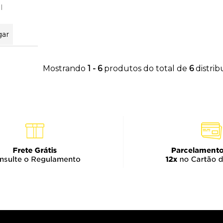
l
gar
Mostrando
1 - 6
produtos do total de
6
distri