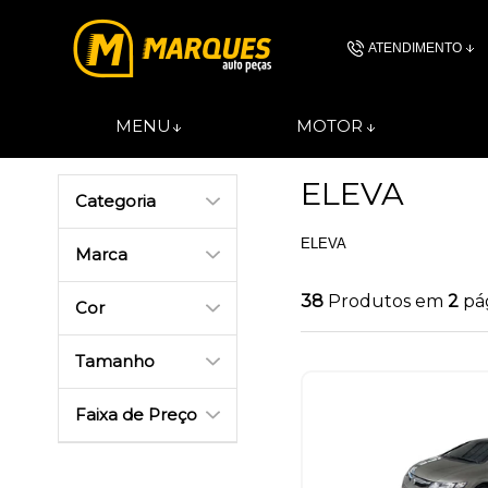
ATENDIMENTO
(11) 4606-
MENU
MOTOR
(11)46061844
ELEVA
Categoria
contato@autopec
ELEVA
Marca
38
Produtos em
2
pá
Cor
Tamanho
Faixa de Preço