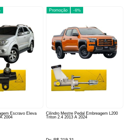
%
Promoção
-8%
eagem Escravo Eleva
Cilindro Mestre Pedal Embreagem L200
 A 2004
Triton 2.4 2013 A 2024
R$ 219,31
De: