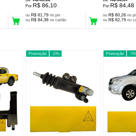
R$ 86,10
R$ 84,48
Por:
Por:
R$ 81,79
R$ 80,26
ou
no pix
ou
no 
R$ 84,38
R$ 82,79
ou
no cartão
ou
no
Promoção
-21%
Promoção
-11