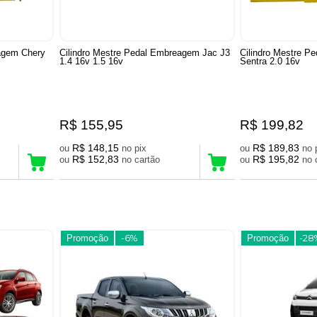
eagem Chery
Cilindro Mestre Pedal Embreagem Jac J3
Cilindro Mestre P
1.4 16v 1.5 16v
Sentra 2.0 16v
R$ 155,95
R$ 199,82
R$ 148,15
R$ 189,83
ou
no pix
ou
R$ 152,83
R$ 195,82
ou
no cartão
ou
Promoção
-6%
Promoção
-28