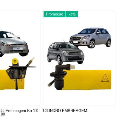
Promoção
-3%
l Embreagem Ka 1.0
CILINDRO EMBREAGEM
 00