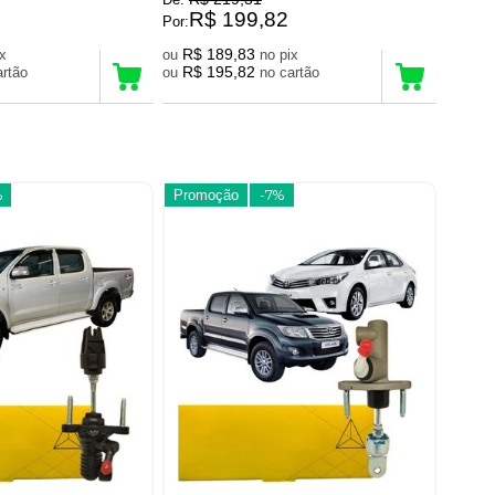
R$ 199,82
Por:
R$ 189,83
pix
ou
no pix
R$ 195,82
 cartão
ou
no cartão
%
Promoção
-7%