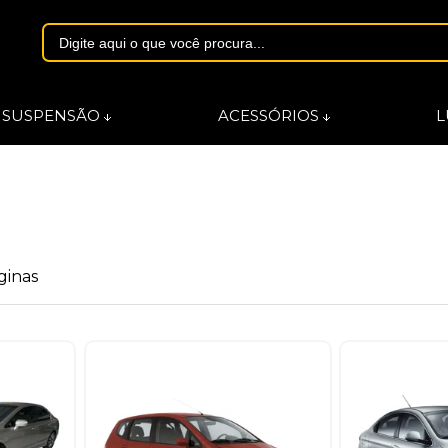
1844
SUSPENSÃO
ACESSÓRIOS
L
asmarques.com.br
ginas