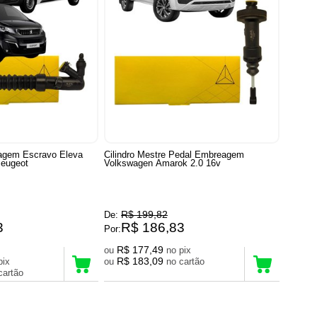
eagem Escravo Eleva
Cilindro Mestre Pedal Embreagem
Peugeot
Volkswagen Amarok 2.0 16v
R$ 199,82
De:
3
R$ 186,83
Por:
R$ 177,49
ou
no pix
R$ 183,09
no pix
ou
no cartão
no cartão