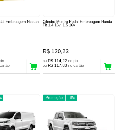
edal Embreagem Nissan
Cilindro Mestre Pedal Embreagem Honda
Fit 1.4 16v, 1.5 16v
R$ 120,23
R$ 114,22
no pix
ou
no pix
R$ 117,83
no cartão
ou
no cartão
%
Promoção
-6%