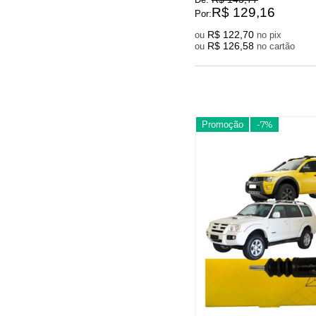
R$ 129,16
Por:
R$ 122,70
ou
no pix
R$ 126,58
ou
no cartão
Promoção
-7%