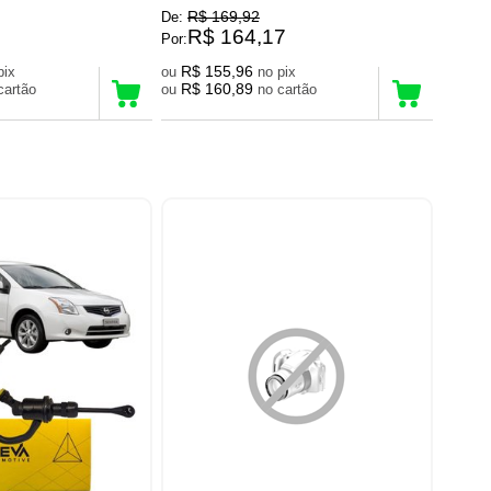
R$ 169,92
De:
R$ 164,17
Por:
R$ 155,96
no pix
ou
no pix
R$ 160,89
no cartão
ou
no cartão