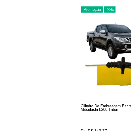
Promoção
-10%
Cilindro De Embreagem Escr
Mitsubishi L200 Triton
R$ 143,77
De: