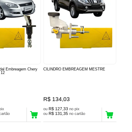
edal Embreagem Chery
CILINDRO EMBREAGEM MESTRE
 12
R$ 134,03
R$ 127,33
no pix
ou
no pix
R$ 131,35
no cartão
ou
no cartão