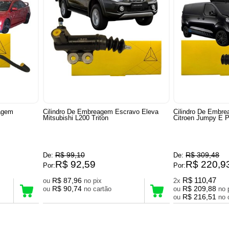
eagem
Cilindro De Embreagem Escravo Eleva
Cilindro De Embr
Mitsubishi L200 Triton
Citroen Jumpy E 
R$ 99,10
R$ 309,48
De:
De:
R$ 92,59
R$ 220,9
Por:
Por:
R$ 87,96
R$ 110,47
ou
no pix
2x
R$ 90,74
R$ 209,88
ou
no cartão
ou
R$ 216,51
ou