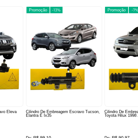
Promoção
-13%
Promoção
-7
avo Eleva
Cilindro De Embreagem Escravo Tucson,
Cilindro De Embr
Elantra E Ix35
Toyota Hilux 1998
R$ 99,10
R$ 90,97
De:
De: