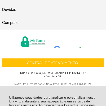
Dúvidas
Compras
CENTRAL DE ATENDIMENTO
Rua Seike Saito, 669 Vila Lacerda CEP 13214-077
- Jundiaí - SP
MARQUES AUTO PECAS JUNDIAI LTDA - CNPJ: 20.419.067/0001-72
Todos os direitos reservados
-
Marques Auto Peças
-
2026
Utilizamos seus dados para analisar e personalizar nossa
loja virtual durante a sua navegação e em serviços de
terceiros parceiros. Ao navegar pela loja virtual, você nos